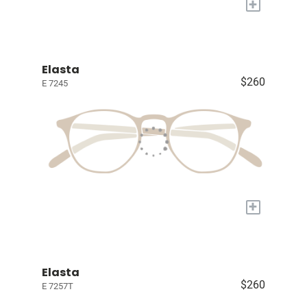
+
Elasta
$260
E 7245
+
Elasta
$260
E 7257T