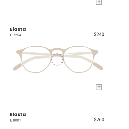
+
Elasta
$240
E 7254
+
Elasta
$260
E 8001