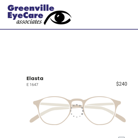
Elasta
$240
E 1647