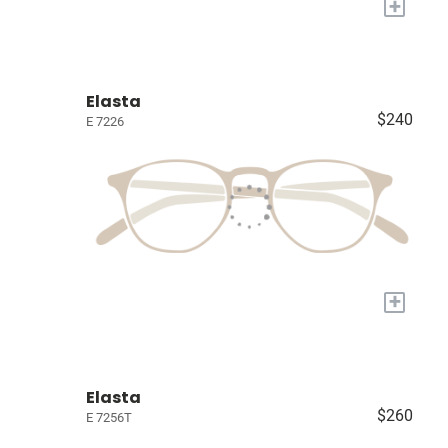
+
Elasta
$240
E 7226
+
Elasta
$260
E 7256T