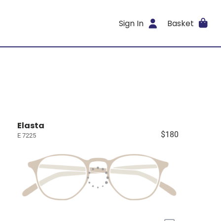
Sign In
Basket
Elasta
$180
E 7225