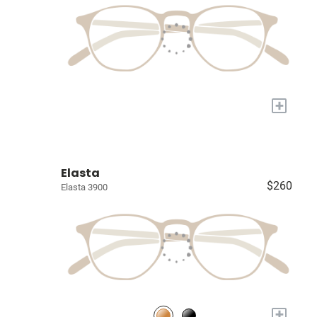
+
Elasta
$260
Elasta 3900
+